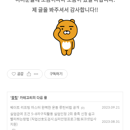
제 글을 봐주셔서 감사합니다!!
공감
구독하기
'
꿀팁
' 카테고리의 다른 글
웨이트 리프팅 마스터 완벽한 운동 루틴비법 공개
2023.09.21
(0)
실업급여 조건 5~8차구직활동 실업인정 2회 충족 신청 쉽고
빨리하는방법 (직업선호도검사,심리안정프로그램,워크넷입사
2023.08.31
지원)
(0)