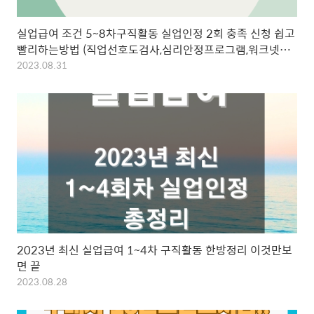
실업급여 조건 5~8차구직활동 실업인정 2회 충족 신청 쉽고
빨리하는방법 (직업선호도검사,심리안정프로그램,워크넷입
사지원)
2023.08.31
2023년 최신 실업급여 1~4차 구직활동 한방정리 이것만보
면 끝
2023.08.28