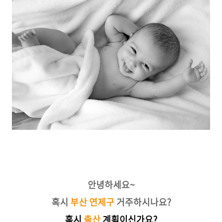
안녕하세요~
혹시
부산 연제구
거주하시나요?
혹시
출산
계획이신가요
?