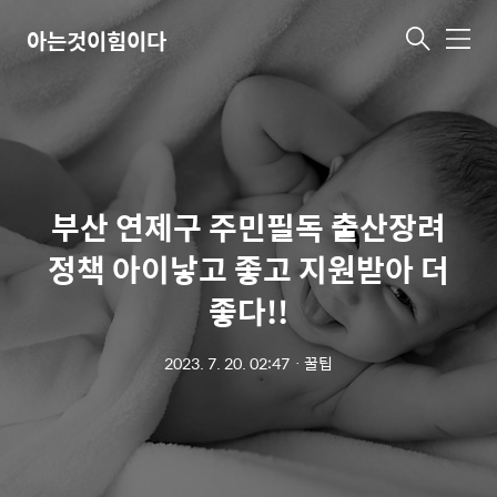
아는것이힘이다
메
뉴
부산 연제구 주민필독 출산장려
정책 아이낳고 좋고 지원받아 더
좋다!!
2023. 7. 20. 02:47
ㆍ
꿀팁