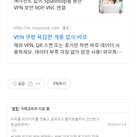
에이전트 없이 Splashtop을 통한
VPN 보안 RDP, VNC 연결
http://m.coupang.com
광고
VPN 쿠팡 복잡한 개통 없이 바로
해외 VPN, QR 스캔 또는 꽂기만 하면 바로 데이터 사
용하세요. 데이터 부족 걱정 없이 맘껏 사용! 와우회원
캐시 적립 혜택도 놓치지 마세요.
공감
구독하기
'
꿀팁
' 카테고리의 다른 글
AI피블 AI이미지를 만들고 공유하고 좋아요눌러서 코인받고
현금화하자!!
2024.07.04
(0)
번개맨 뮤지컬 예약 예매하는 방법 가격 일정 후기까지 알려