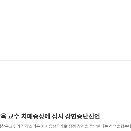
옥 교수 치매증상에 잠시 강연중단선언
김창옥교수의 갑작스러운 치매증상공개로 잠정 강연을 중단한다는 선언을했는데요