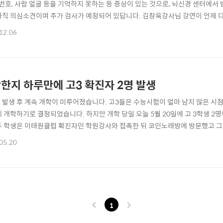
집 번호, 사람 얼굴 등을 기억하지 못하는 등 증상이 있는 것으로, 뇌신경 센터에
아직 의심소견이며 추가 검사가 예정되어 있답니다. 김창욱강사님 강연이 언제 
확인해보세요 아래 링크남기겠습니다 김창옥교수님 인스타확인하기 김창옥쇼 
12.06
그의 강연을 통해 많은 사람들에게 영향을 미치고 있습니다. 그의 강연은 사람들에
을 선사합니다. 그의 강연은 사람들 crow1004...
한지 하루만에 고3 확진자 2명 발생
 발생 후 계속 개학이 미루어졌습니다. 고3들은 수능시험이 얼마 남지 않은 시
에 개학하기로 결정되었습니다. 하지만 개학 당일 오늘 5월 20일에 고 3학생 2
두 학생은 이태원클럽 확진자인 학원강사와 접촉한 뒤 코인노래방에 방문했고 그
코인노래방을 방문한 몇몇의 사람들 또한 확진 판정을 받게 되었습니다 이것으로 
05.20
 66곳의 고등학교의 등교를 금지했습니다.
1