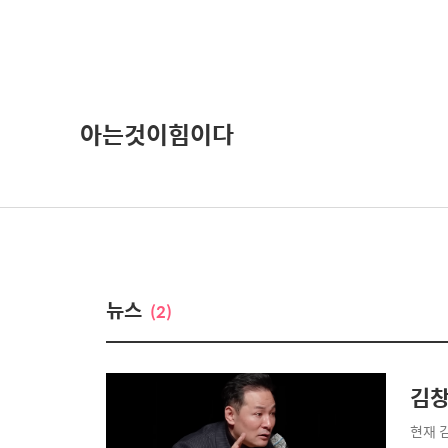
아는것이힘이다
뉴스
(2)
김창
현재 