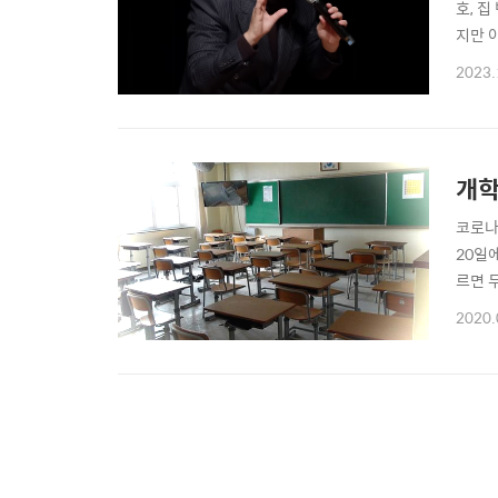
호, 
지만 
시로 
2023.
수는 
의 시간
개학
코로나
20일
르면 
당시 
2020.
천시는