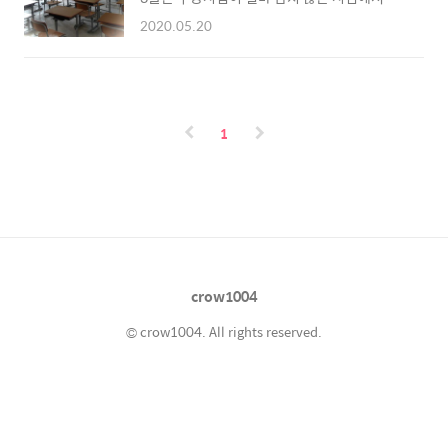
는지는 김창옥교수님 인스타에 가셔서 수시로
청난 불이익을 받고있다 판단되어 고3만 5월
확인해보세요 아래 링크남기겠습니다 김창옥교
2020.05.20
20일에 개학하기로 결정되었습니다. 하지만 개
수님 인스타확인하기 김창옥쇼 토크콘서트 예
학 당일 오늘 5월 20일에 고 3학생 2명이 확진
매예약하는법과 토크쇼후기 김창옥 교수는 그
판정을 받아 이송되었습니다. 역학조사에 따르
의 강연을 통해 많은 사람들에게 영향을 미치고
면 두 학생은 이태원클럽 확진자인 학원강사와
있습니다. 그의 강연은 사람들에게 삶의 가치를
접촉한 뒤 코인노래방에 방문했고 그로인해 확
나누고, 지친 마음을 위로하며, 힐링의 시간을
1
진 판정을 받았다고 보고됩니다. 그리고 그 당시
선사합니다. 그의 강연은 사람들 crow1004...
코인노래방을 방문한 몇몇의 사람들 또한 확진
판정을 받게 되었습니다 이것으로 개학한 지 하
루도 안되 2명의 확진자가 발생했고 인천시는
66곳의 고등학교의 등교를 금지했습니다.
crow1004
© crow1004. All rights reserved.