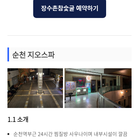
장수촌참숯굴 예약하기
순천 지오스파
1
.1 소개
순천역부근 24시간 찜질방 사우나이며 내부시설이 깔끔