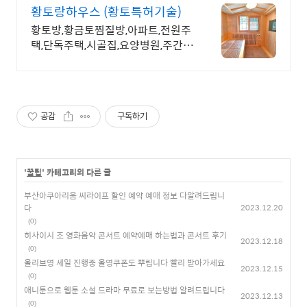
황토랑하우스 (황토특허기술)
황토방,황금토찜질방,아파트,전원주
택,단독주택,시골집,요양병원,주간보
호 리모델링전문
공감
구독하기
'
꿀팁
' 카테고리의 다른 글
부산아쿠아리움 씨라이프 할인 예약 예매 정보 다알려드립니
다
2023.12.20
(0)
히사이시 조 영화음악 콘서트 예약예매 하는법과 콘서트 후기
2023.12.18
(0)
올리브영 세일 진행중 올영쿠폰도 뿌립니다 빨리 받아가세요
2023.12.15
(0)
애니툰으로 웹툰 소설 드라마 무료로 보는방법 알려드립니다
2023.12.13
(0)