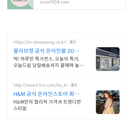
crow1004.com
https://m.oliveyoung.co.kr/
광고
올리브영 공식 온라인몰 20시
이전 주문은 오늘드림
딱! 하루만 특가찬스, 오늘의 특가,
오늘드림 당일배송까지 꿀혜택 놓치
지마세요!
http://www2.hm.com/ko_kr
광고
H&M 공식 온라인스토어 회원
특별가 확인하기
H&M만의 합리적 가격과 트렌디한
스타일