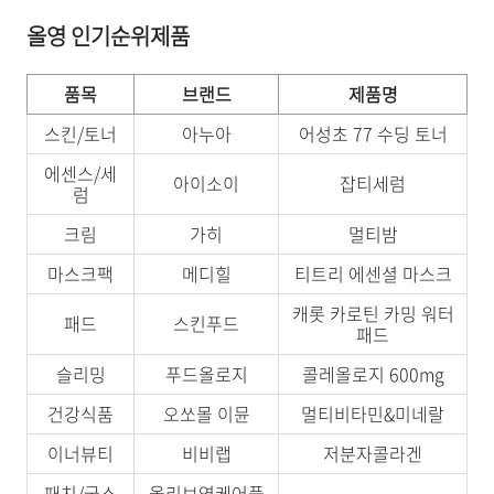
올영 인기순위제품
품목
브랜드
제품명
스킨/토너
아누아
어성초 77 수딩 토너
에센스/세
아이소이
잡티세럼
럼
크림
가히
멀티밤
마스크팩
메디힐
티트리 에센셜 마스크
캐롯 카로틴 카밍 워터
패드
스킨푸드
패드
슬리밍
푸드올로지
콜레올로지 600mg
건강식품
오쏘몰 이뮨
멀티비타민&미네랄
이너뷰티
비비랩
저분자콜라겐
패치/국소
올리브영케어플