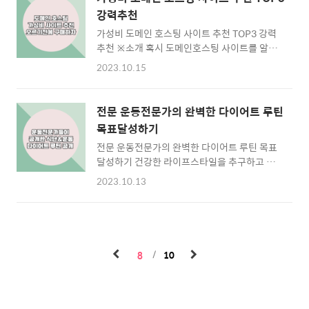
지역신용보증재단에서 서민대출에 대해 보증하
1000원 2000원 3000원 5000원 이런거 다 무
강력추천
는 형태로 운영됩니다. 목표는 고금리 대출에 시
료로 이용이 가능합니다 횟수제한없습니다 ..
가성비 도메인 호스팅 사이트 추천 TOP3 강력
달리는 서민들에게 금리 부담을 경감하고 주택
추천 ※소개 혹시 도메인호스팅 사이트를 알아
구매 및 생활비를 지원하여 더 많은 사람들에게
보시나요? 가격이 부담되어 가격이저렴한 도메
주택 소유 기회를 제공하고 금융적 부담을 완화
2023.10.15
인을 찾고계신가요? 그러면정말 잘찾아오셨습
하는 것입니다. ※목차 1.서민금융진흥원 햇살
니다 제가 오늘 안전하고 사람들이 많이사용하
론 소개및 조건 2.서민금융지원 햇살론 신청 1.
고 가격이 저렴한 도메인호스팅 사이트를 알려
서민금융진흥원 햇살론 소개및 조건 일단 서민
전문 운동전문가의 완벽한 다이어트 루틴
드리겠습니다. ※목차 1.가비아 도메인 2.아이
금융진흥원 햇살론 종류로는 햇살론뱅크,햇살
목표달성하기
티이지 도메인(iteasy) 3.호스팅
론카드,햇살론유스,근로자햇살론,햇살론15..
전문 운동전문가의 완벽한 다이어트 루틴 목표
kr(hostingkr) 1.가비아 도메인 처음소개할 도
달성하기 건강한 라이프스타일을 추구하고 목
메인사이트는 가비아도메인 입니다 도메인을
표 체중을 달성하려면, 전문 운동전문가의 조언
다뤄봤던분이시면 한번쯤은 들어봤을 도메인사
2023.10.13
과 지침이 필수입니다. 이번 블로그글에서는 목
이트 입니다 오래되기도했고 가비아도메인연결
표달성을 위한 효과적이고 전문적인 다이어트
도 쉽고 사람들이 가장많이쓰는 도메인호스팅
루틴을 제시하겠습니다. 어떤 유형의 운동을 할
사이트며 가격도 이벤트가 적용시 15000원까
것인지부터 식사 계획과 심리적인 지원까지 모
지 할인 받을수있습니다. 보신거와 같이 도메인
든 측면을 다룰 것입니다. 목차 1.목표 설정 2.
을 구매할시 EVENT 가격으로 .COM은 15000
8
10
식사 계획 3.운동 계획 4.몸 상태 모니터링 5.심
원 C..
리적 영향 6.요요없이 장기적인 성공 이글에서
만 공개하는 일주일 다이어트 운동및 식단 루틴
비밀노트를 공개하겠습니다. 다운받으시고 다