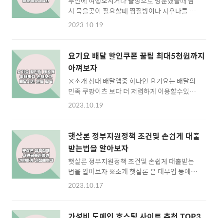
부산에 여행오시거나 출장으로 방문했을때 잠
액 할인정보를 알고있으니 궁금하신분은 아래
시 묵을곳이 필요할때 찜질방이나 사우나를 많
버튼을통해 정보를 확인해보세요 흑염소진액
이 찾으시죠 그런데 부산에는 24시간 사우나가
추천제품보기 1.흑염소진액 효능 1.1 흑염소진
2023.10.19
그렇게 많지가 않습니다 그래서 찾기가 번거러
액 영양분소개 흑염소진액은 뼈와 고기를 동시
운데 제가 오늘 24시간 찜질방 하는곳을 소개시
에 추출하므로 다양한 성분을 함유하고있습니
켜드리겠습니다. 목차 1.광안찜질사우나 2.송
다 또한 흑염소진액에는 높은 농축도를 가진 영
요기요 배달 할인쿠폰 꿀팁 최대5천원까지
도해모수찜질사우나 3.발리사우나찜질방 4.해
양분이 가득존재합니다 상당한양의 칼슘과 단
아껴보자
운대 대하가족건강랜드 5.연산해수피아 6.허심
백질 또 철분이 존재하죠 뼈건강에 아주 중요한
※소개 삼대 배달앱중 하나인 요기요는 배달의
청 설명말고 위치와 가격이 궁금하신분은 바로
요소들이죠 우리가 ..
민족 쿠팡이츠 보다 더 저렴하게 이용할수있는
아래에서 확인해주세요 현재영업중인 부산찜질
방법이 있는데요 오늘 그방법을 여러분들게 공
방보기 1.광안찜질사우나 1.1 소개 광안찜질사
2023.10.19
개하고자 합니다 최대 5천원 이상으로 이득을
우나는 황령산에서 정제된 지하 700m 암반수
볼수있는데 많은 사람들이 모르더라고요 많이
와 편안하고 위생적인 서비스를 제공하고 있습
어렵지도 않으니 여러분들도 충분히 따라하실
니다 수 많은 수질 테스트로 증명된 천연 암반수
햇살론 정부지원정책 조건및 손쉽게 대출
수있습니다 목차 1.요기요 할인정보 2.요기요
는 온천 이상의 효능을 가지고 있으며 한 번 사
받는법을 알아보자
할인쿠폰 3.팔라고에서 요기요쿠폰구매 (필독)
용한 물은 필터를 이용해 재 사용하지 않습니다
햇살론 정부지원정책 조건및 손쉽게 대출받는
그날그날 요기요 할인정보가 궁금하시면 아래
..
법을 알아보자 ※소개 햇살론 은 대부업 등에서
에서 확인해주세요 할인율이 상당히 높습니다
고금리 대출에 부담을 가지는 저신용 및 저소득
1.요기요 할인정보 1.1 요기요패스x 요기요에
2023.10.17
서민을 위해 대한민국 정부가 제공하는 저금리
서 진행하는 월구독 서비스로 9900원을 지불하
대출 정책입니다. 이 프로그램은 정부와 지자체,
고 사용하면 17000원이상 x가붙은 가게의 배
서민금융회사가 공동으로 보증재원을 출연하고
달비가 무료로 사용이 가능합니다 배달비가
가성비 도메인 호스팅 사이트 추천 TOP3