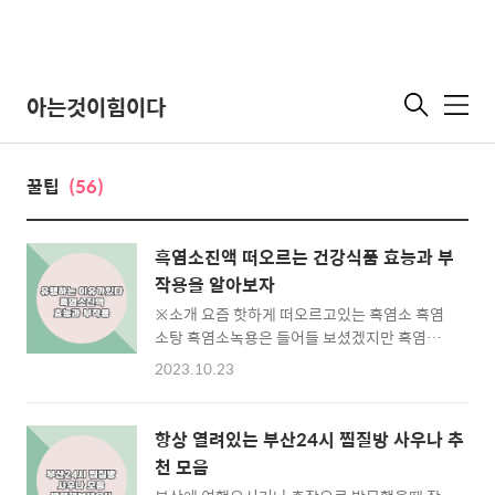
아는것이힘이다
메
뉴
꿀팁
(56)
흑염소진액 떠오르는 건강식품 효능과 부
작용을 알아보자
※소개 요즘 핫하게 떠오르고있는 흑염소 흑염
소탕 흑염소녹용은 들어들 보셨겠지만 흑염소
진액은 처음들으신 분들이 많을겁니다 오늘은
2023.10.23
흑염소진액에 대해 상세하게 효능 또 부작용을
알아보도록 하겠습니다 오늘 글을 확신하시면
흑염소에대해 다시 알수있는 그런 글이 아닐까
항상 열려있는 부산24시 찜질방 사우나 추
예상합니다. 목차 1.흑염소진액 효능 2.흑염소
천 모음
진액 부작용 3.흑염소진액 제품추천 흑염소진